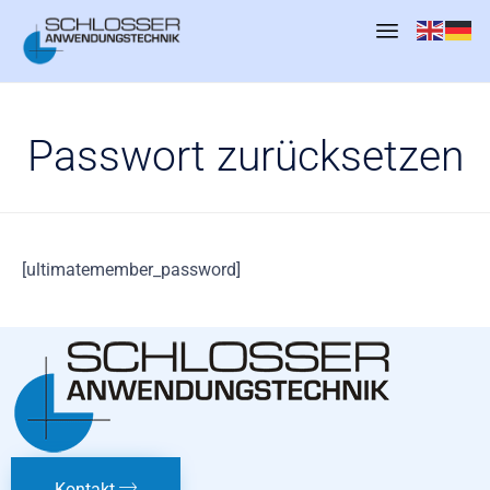
Sk
to
Passwort zurücksetzen
co
[ultimatemember_password]
Kontakt