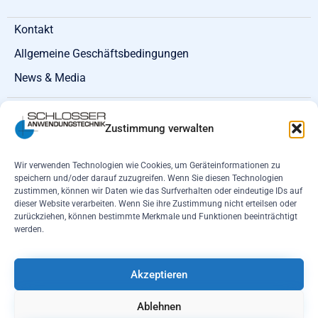
Kontakt
Allgemeine Geschäftsbedingungen
News & Media
Schlosser Anwendungstechnik -
Zustimmung verwalten
Ihr zuverlässiger und wirtschaftlicher
Wir verwenden Technologien wie Cookies, um Geräteinformationen zu
Ersatzteil- und Service-Spezialist für Shredder
speichern und/oder darauf zuzugreifen. Wenn Sie diesen Technologien
zustimmen, können wir Daten wie das Surfverhalten oder eindeutige IDs auf
und Zerkleinerer
dieser Website verarbeiten. Wenn Sie ihre Zustimmung nicht erteilsen oder
zurückziehen, können bestimmte Merkmale und Funktionen beeinträchtigt
Wir sind Komplettanbieter. Bei uns erhalten Sie
Ersatz- und
werden.
Verschleißteile
, k
ompetenten Service für Ihre Anlagen,
Beratung und Produktentwicklung und -fertigung
für Ihre
Akzeptieren
individuelle Anforderung.
Ablehnen